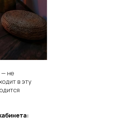
 — не
ходит в эту
ходится
кабинета: